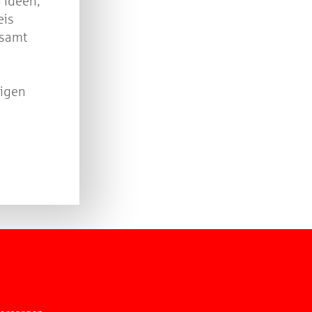
 Ideen,
eis
esamt
igen