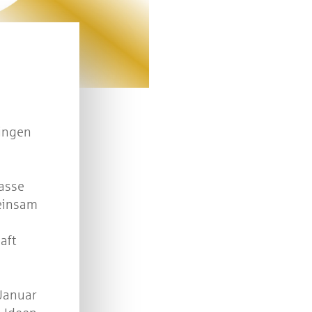
n Sie mit bei unserem Gewinnspiel! Bis 31. Dezembe
verlosen wir 10 Gutscheine des Treffpunkt Gold der
Kreissparkasse Göppingen im Wert von je 30 Euro.
Beantworten Sie einfach folgende Frage:
elches Jubiläum feiert die Kreissparkasse Göppingen 
pingen
diesem Jahr?
piel geschlossen
kasse
einsam
aft
Januar