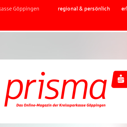
rkasse Göppingen
regional & persönlich
er