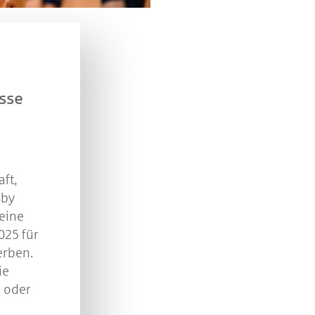
n Sie mit bei unserem Gewinnspiel! Bis 31. Dezembe
verlosen wir 10 Gutscheine des Treffpunkt Gold der
Kreissparkasse Göppingen im Wert von je 30 Euro.
Beantworten Sie einfach folgende Frage:
elches Jubiläum feiert die Kreissparkasse Göppingen 
sse
diesem Jahr?
piel geschlossen
ft,
 by
eine
025 für
erben.
ie
l oder