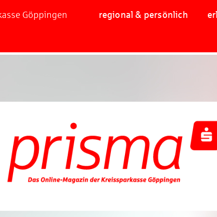
rkasse Göppingen
regional & persönlich
er