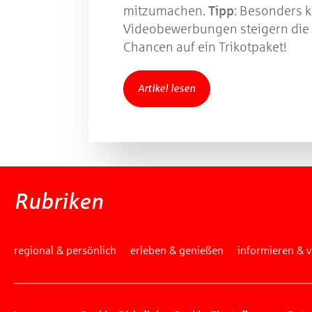
mitzumachen.
Tipp
: Besonders k
Videobewerbungen steigern die
Chancen auf ein Trikotpaket!
Artikel lesen
Rubriken
regional & persönlich
erleben & genießen
informieren & 