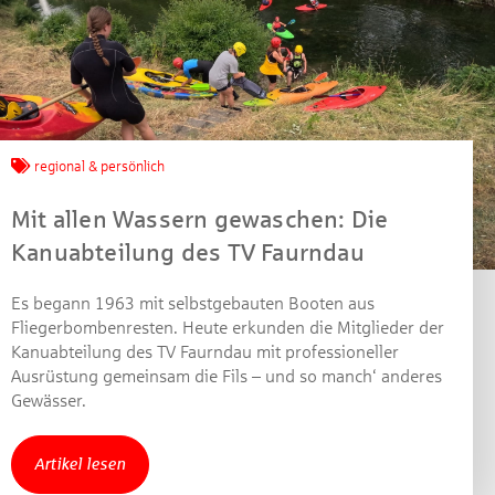
Jetzt mitmachen und
gewinnen!
regional & persönlich
Machen Sie mit bei unserem Gewinnspiel! Bis 31.
Mit allen Wassern gewaschen: Die
Dezember 2021 verlosen wir 10 Gutscheine des
Kanuabteilung des TV Faurndau
Treffpunkt Gold der Kreissparkasse Göppingen im Wert
von je 30 Euro.
Es begann 1963 mit selbstgebauten Booten aus
Beantworten Sie einfach folgende Frage:
Fliegerbombenresten. Heute erkunden die Mitglieder der
Welches Jubiläum feiert die Kreissparkasse
Kanuabteilung des TV Faurndau mit professioneller
Göppingen in diesem Jahr?
Ausrüstung gemeinsam die Fils – und so manch‘ anderes
Gewässer.
Gewinnspiel geschlossen
Artikel lesen