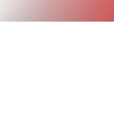
!
r 2021