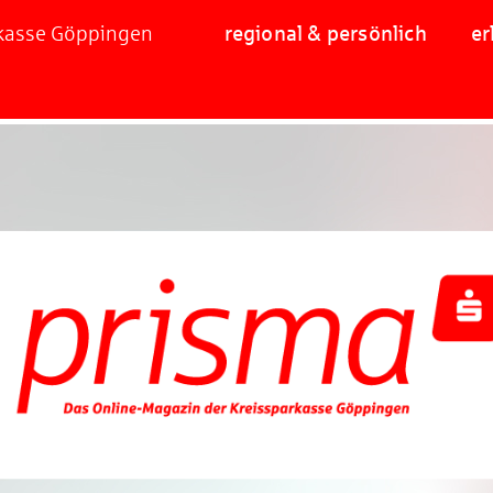
rkasse Göppingen
regional & persönlich
er