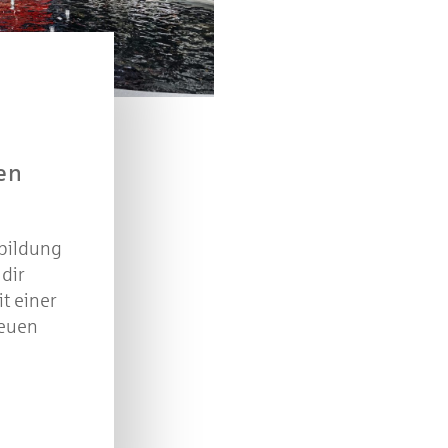
Beantworten Sie einfach folgende Frage:
elches Jubiläum feiert die Kreissparkasse Göppingen 
diesem Jahr?
piel geschlossen
en
sbildung
 dir
t einer
reuen