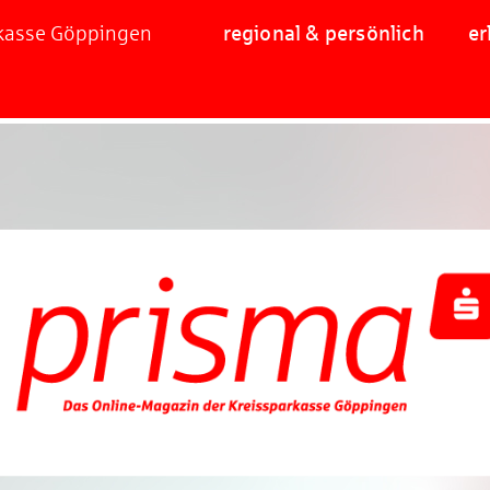
rkasse Göppingen
regional & persönlich
er