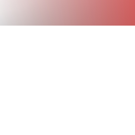
!
r 2021