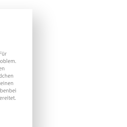
Beantworten Sie einfach folgende Frage:
elches Jubiläum feiert die Kreissparkasse Göppingen 
diesem Jahr?
piel geschlossen
Für
roblem.
hen
ädchen
teinen
ebenbei
reitet.