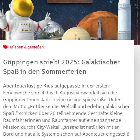
Jetzt mitmachen und
erleben & genießen
gewinnen!
Göppingen spielt! 2025: Galaktischer
Machen Sie mit bei unserem Gewinnspiel! Bis 31.
Spaß in den Sommerferien
Dezember 2021 verlosen wir 10 Gutscheine des
Treffpunkt Gold der Kreissparkasse Göppingen im Wert
Abenteuerlustige Kids aufgepasst
: In der ersten
von je 30 Euro.
Ferienwoche vom 4. bis 9. August verwandelt sich die
Göppinger Innenstadt in eine riesige Spielstraße. Unter
Beantworten Sie einfach folgende Frage:
dem Motto
„Entdecke das Weltall und erlebe galaktischen
Welches Jubiläum feiert die Kreissparkasse
Spaß!“
schicken über 20 teilnehmende Geschäfte kleine
Göppingen in diesem Jahr?
Raumfahrerinnen und Raumfahrer auf eine spannende
Mission durchs City-Weltall.
prisma
ist natürlich mit an
Gewinnspiel geschlossen
Bord und hat alle Systeme schon auf Abenteuer eingestellt!