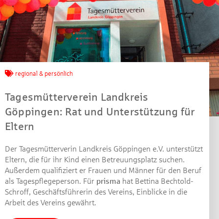
Jetzt mitmachen und
gewinnen!
regional & persönlich
Tagesmütterverein Landkreis
Machen Sie mit bei unserem Gewinnspiel! Bis 31.
Göppingen: Rat und Unterstützung für
Dezember 2021 verlosen wir 10 Gutscheine des
Treffpunkt Gold der Kreissparkasse Göppingen im Wert
Eltern
von je 30 Euro.
Der Tagesmütterverin Landkreis Göppingen e.V. unterstützt
Beantworten Sie einfach folgende Frage:
Eltern, die für ihr Kind einen Betreuungsplatz suchen.
Welches Jubiläum feiert die Kreissparkasse
Außerdem qualifiziert er Frauen und Männer für den Beruf
Göppingen in diesem Jahr?
als Tagespflegeperson. Für
prisma
hat Bettina Bechtold-
Schroff, Geschäftsführerin des Vereins, Einblicke in die
Arbeit des Vereins gewährt.
Gewinnspiel geschlossen