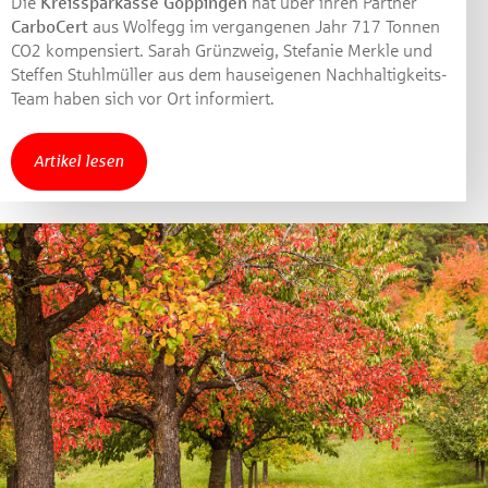
Die
Kreissparkasse Göppingen
hat über ihren Partner
CarboCert
aus Wolfegg im vergangenen Jahr 717 Tonnen
CO2 kompensiert. Sarah Grünzweig, Stefanie Merkle und
Steffen Stuhlmüller aus dem hauseigenen Nachhaltigkeits-
Team haben sich vor Ort informiert.
Jetzt mitmachen und
Artikel lesen
gewinnen!
Machen Sie mit bei unserem Gewinnspiel! Bis 31.
Dezember 2021 verlosen wir 10 Gutscheine des
Treffpunkt Gold der Kreissparkasse Göppingen im Wert
von je 30 Euro.
Beantworten Sie einfach folgende Frage:
Welches Jubiläum feiert die Kreissparkasse
Göppingen in diesem Jahr?
Gewinnspiel geschlossen