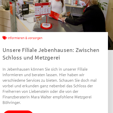
Jetzt mitmachen und
gewinnen!
informieren & vorsorgen
Unsere Filiale Jebenhausen: Zwischen
Machen Sie mit bei unserem Gewinnspiel! Bis 31.
Schloss und Metzgerei
Dezember 2021 verlosen wir 10 Gutscheine des
Treffpunkt Gold der Kreissparkasse Göppingen im Wert
von je 30 Euro.
In Jebenhausen können Sie sich in unserer Filiale
informieren und beraten lassen. Hier haben wir
Beantworten Sie einfach folgende Frage:
verschiedene Services zu bieten. Schauen Sie doch mal
Welches Jubiläum feiert die Kreissparkasse
vorbei und erkunden ganz nebenbei das Schloss der
Göppingen in diesem Jahr?
Freiherren von Liebenstein oder die von der
Finanzberaterin Mara Walter empfohlene Metzgerei
Böhringer.
Gewinnspiel geschlossen