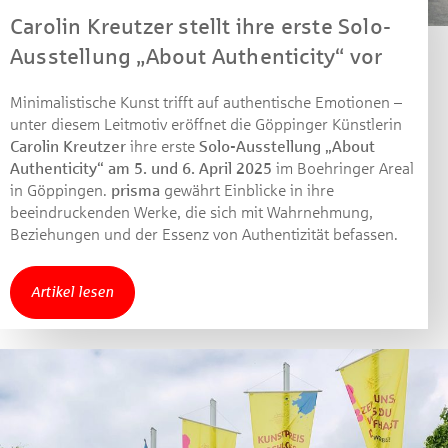
Carolin Kreutzer stellt ihre erste Solo-
Machen Sie mit bei unserem Gewinnspiel! Bis 31.
Dezember 2021 verlosen wir 10 Gutscheine des
Ausstellung „About Authenticity“ vor
Treffpunkt Gold der Kreissparkasse Göppingen im Wert
von je 30 Euro.
Minimalistische Kunst trifft auf authentische Emotionen –
unter diesem Leitmotiv eröffnet die Göppinger Künstlerin
Beantworten Sie einfach folgende Frage:
Carolin Kreutzer
ihre erste
Solo-Ausstellung „About
Welches Jubiläum feiert die Kreissparkasse
Authenticity“ am 5. und 6. April 2025
im Boehringer Areal
Göppingen in diesem Jahr?
in Göppingen.
prisma
gewährt Einblicke in ihre
beeindruckenden Werke, die sich mit Wahrnehmung,
Gewinnspiel geschlossen
Beziehungen und der Essenz von Authentizität befassen.
Artikel lesen