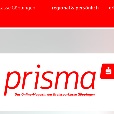
rkasse Göppingen
regional & persönlich
er