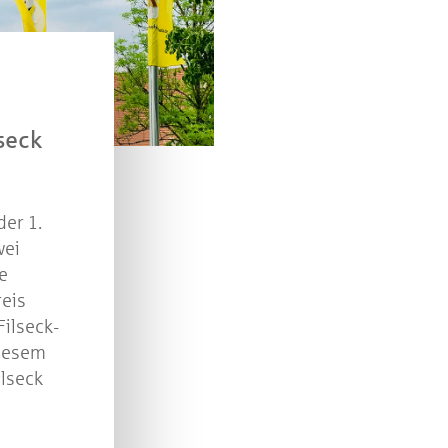
Kreissparkasse Göppingen im Wert von je 30 Euro.
Beantworten Sie einfach folgende Frage:
elches Jubiläum feiert die Kreissparkasse Göppingen 
diesem Jahr?
seck
piel geschlossen
er 1.
wei
e
reis
Filseck-
diesem
ilseck