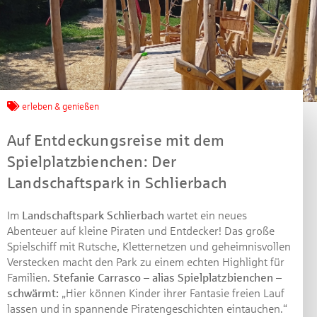
Jetzt mitmachen und
erleben & genießen
gewinnen!
Auf Entdeckungsreise mit dem
Machen Sie mit bei unserem Gewinnspiel! Bis 31.
Spielplatzbienchen: Der
Dezember 2021 verlosen wir 10 Gutscheine des
Landschaftspark in Schlierbach
Treffpunkt Gold der Kreissparkasse Göppingen im Wert
von je 30 Euro.
Im
Landschaftspark Schlierbach
wartet ein neues
Beantworten Sie einfach folgende Frage:
Abenteuer auf kleine Piraten und Entdecker! Das große
Welches Jubiläum feiert die Kreissparkasse
Spielschiff mit Rutsche, Kletternetzen und geheimnisvollen
Göppingen in diesem Jahr?
Verstecken macht den Park zu einem echten Highlight für
Familien.
Stefanie Carrasco – alias Spielplatzbienchen –
schwärmt:
„Hier können Kinder ihrer Fantasie freien Lauf
Gewinnspiel geschlossen
lassen und in spannende Piratengeschichten eintauchen.“