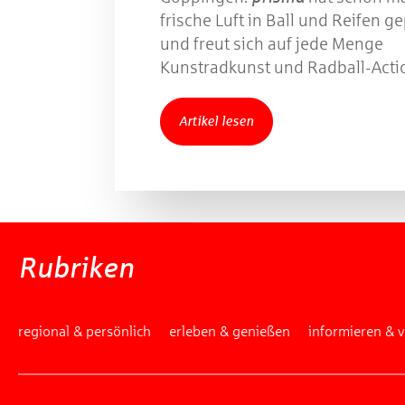
frische Luft in Ball und Reifen 
und freut sich auf jede Menge
Kunstradkunst und Radball-Acti
Artikel lesen
Rubriken
regional & persönlich
erleben & genießen
informieren & 