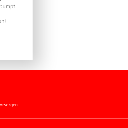
gepumpt
on!
vorsorgen