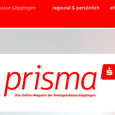
rkasse Göppingen
regional & persönlich
er