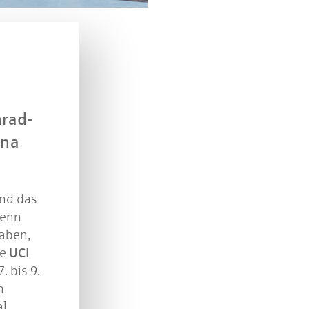
n Sie mit bei unserem Gewinnspiel! Bis 31. Dezembe
verlosen wir 10 Gutscheine des Treffpunkt Gold der
Kreissparkasse Göppingen im Wert von je 30 Euro.
Beantworten Sie einfach folgende Frage:
elches Jubiläum feiert die Kreissparkasse Göppingen 
diesem Jahr?
nrad-
ena
piel geschlossen
und das
Denn
aben,
ie
UCI
. bis 9.
h
al