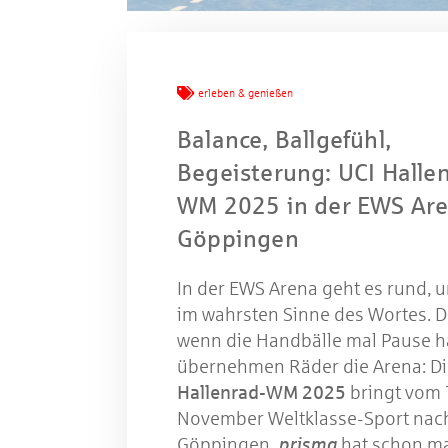
Mache
erleben & genießen
W
Balance, Ballgefühl,
Begeisterung: UCI Halle
WM 2025 in der EWS Ar
Gewinns
Göppingen
In der EWS Arena geht es rund, 
im wahrsten Sinne des Wortes. 
wenn die Handbälle mal Pause h
übernehmen Räder die Arena: D
Hallenrad-WM 2025
bringt vom 7
November Weltklasse-Sport nac
Göppingen.
prisma
hat schon m