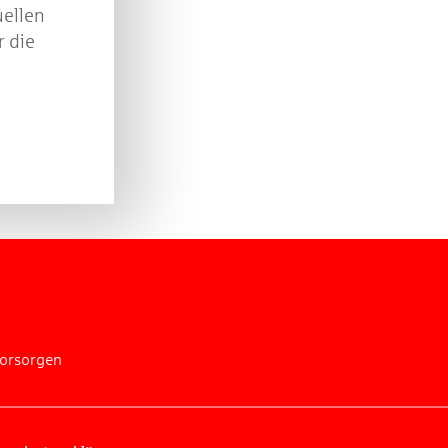
uellen
r die
vorsorgen