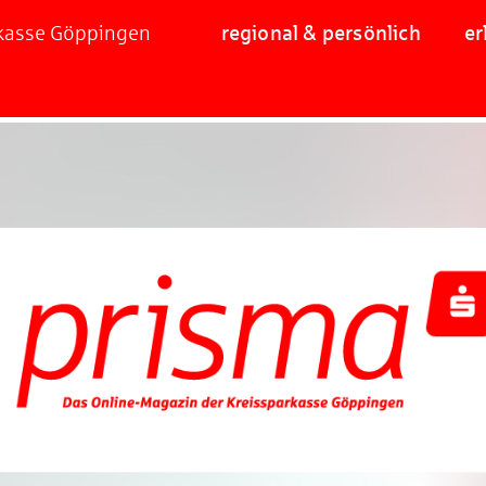
rkasse Göppingen
regional & persönlich
er