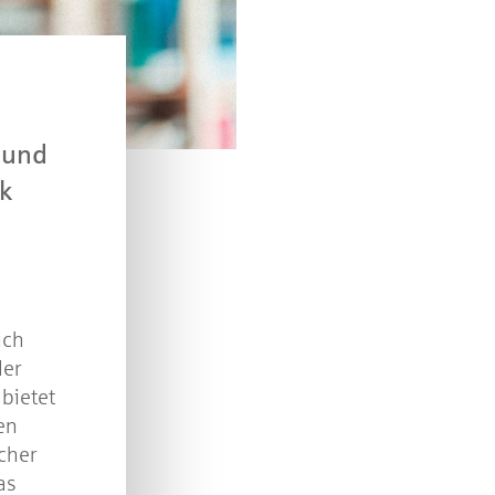
n Sie mit bei unserem Gewinnspiel! Bis 31. Dezembe
verlosen wir 10 Gutscheine des Treffpunkt Gold der
Kreissparkasse Göppingen im Wert von je 30 Euro.
Beantworten Sie einfach folgende Frage:
elches Jubiläum feiert die Kreissparkasse Göppingen 
 und
diesem Jahr?
ek
piel geschlossen
ich
ler
 bietet
en
cher
as