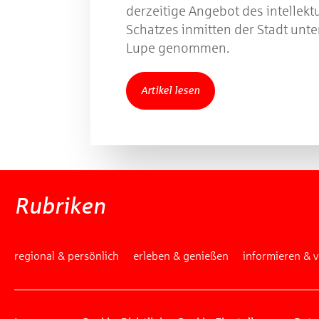
derzeitige Angebot des intellekt
Schatzes inmitten der Stadt unte
Lupe genommen.
Artikel lesen
Rubriken
regional & persönlich
erleben & genießen
informieren & 