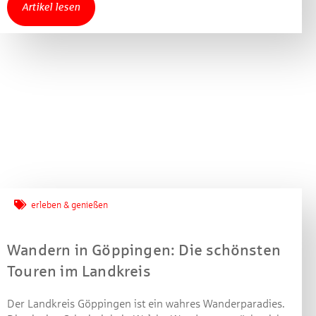
Artikel lesen
Machen Sie mit bei unserem Gewinnspiel! Bis 31.
Dezember 2021 verlosen wir 10 Gutscheine des
Treffpunkt Gold der Kreissparkasse Göppingen im Wert
von je 30 Euro.
Beantworten Sie einfach folgende Frage:
Welches Jubiläum feiert die Kreissparkasse
Göppingen in diesem Jahr?
Gewinnspiel geschlossen
erleben & genießen
Wandern in Göppingen: Die schönsten
Touren im Landkreis
Der Landkreis Göppingen ist ein wahres Wanderparadies.