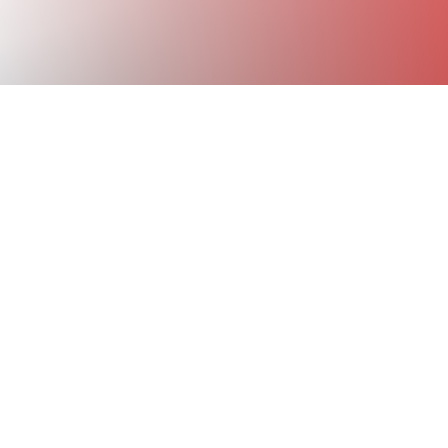
!
r 2021