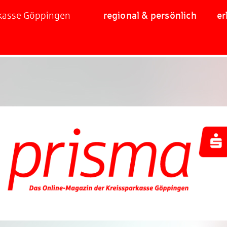
rkasse Göppingen
regional & persönlich
er