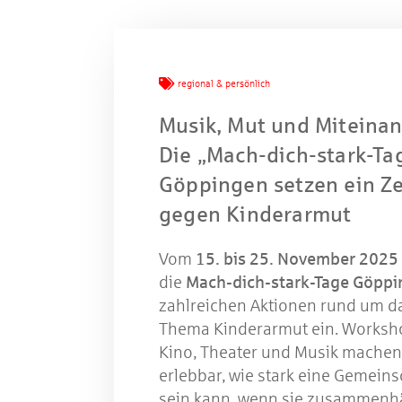
regional & persönlich
W
Musik, Mut und Miteinan
Die „Mach-dich-stark-Ta
Gewinns
Göppingen setzen ein Z
gegen Kinderarmut
Vom
15. bis 25. November 2025
die
Mach-dich-stark-Tage Göpp
zahlreichen Aktionen rund um d
Thema Kinderarmut ein. Worksh
Kino, Theater und Musik machen
erlebbar, wie stark eine Gemeins
sein kann, wenn sie zusammenh