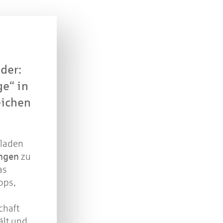
verlosen wir 10 Gutscheine des Treffpunkt Gold der
Kreissparkasse Göppingen im Wert von je 30 Euro.
Beantworten Sie einfach folgende Frage:
elches Jubiläum feiert die Kreissparkasse Göppingen 
diesem Jahr?
der:
ge“ in
piel geschlossen
eichen
laden
ingen
zu
as
ops,
chaft
ält und