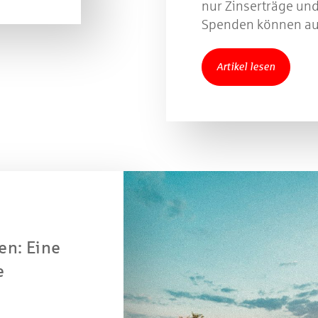
nur Zinserträge un
Spenden können au
Artikel lesen
Jetzt mitmachen und gewinnen
n Sie mit bei unserem Gewinnspiel! Bis 31. Dezembe
verlosen wir 10 Gutscheine des Treffpunkt Gold der
en: Eine
Kreissparkasse Göppingen im Wert von je 30 Euro.
e
Beantworten Sie einfach folgende Frage:
elches Jubiläum feiert die Kreissparkasse Göppingen 
diesem Jahr?