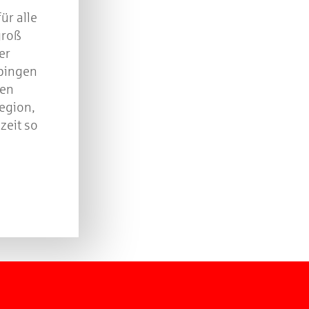
ür alle
groß
er
pingen
gen
egion,
zeit so