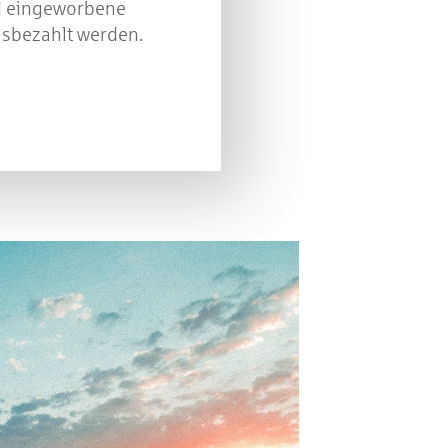
d eingeworbene
sbezahlt werden.
!
r 2021
in