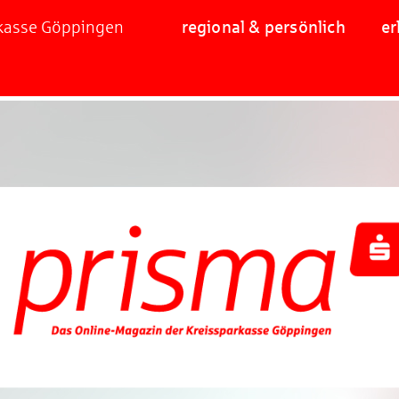
rkasse Göppingen
regional & persönlich
er