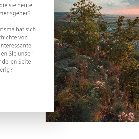
die sie heute
Namensgeber?
piel geschlossen
risma hat sich
chichte von
interessante
en Sie unser
nderen Seite
erig?