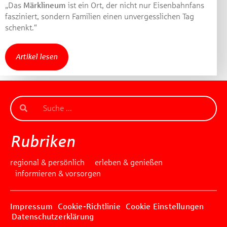
„Das
Märklineum
ist ein Ort, der nicht nur Eisenbahnfans
Gewinnspiel geschlossen
fasziniert, sondern Familien einen unvergesslichen Tag
schenkt.“
Artikel lesen
Rubriken
regional & persönlich
erleben & genießen
informieren & vorsorgen
Impressum
Cookie-Richtlinie
Cookie Einstellungen
Datenschutzerklärung