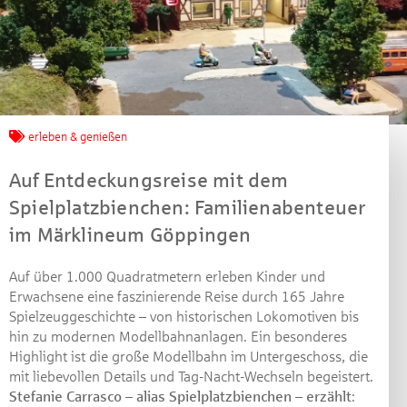
Jetzt mitmachen und
erleben & genießen
gewinnen!
Auf Entdeckungsreise mit dem
Spielplatzbienchen: Familienabenteuer
Machen Sie mit bei unserem Gewinnspiel! Bis 31.
im Märklineum Göppingen
Dezember 2021 verlosen wir 10 Gutscheine des
Treffpunkt Gold der Kreissparkasse Göppingen im Wert
Auf über 1.000 Quadratmetern erleben Kinder und
von je 30 Euro.
Erwachsene eine faszinierende Reise durch 165 Jahre
Spielzeuggeschichte – von historischen Lokomotiven bis
Beantworten Sie einfach folgende Frage:
hin zu modernen Modellbahnanlagen. Ein besonderes
Welches Jubiläum feiert die Kreissparkasse
Highlight ist die große Modellbahn im Untergeschoss, die
Göppingen in diesem Jahr?
mit liebevollen Details und Tag-Nacht-Wechseln begeistert.
Stefanie Carrasco – alias Spielplatzbienchen – erzählt
: