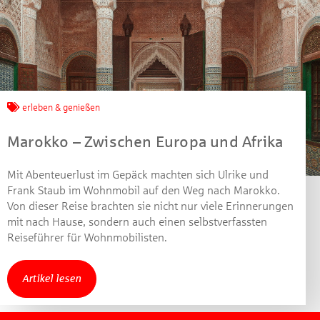
Jetzt mitmachen und
gewinnen!
erleben & genießen
Machen Sie mit bei unserem Gewinnspiel! Bis 31.
Dezember 2021 verlosen wir 10 Gutscheine des
Marokko – Zwischen Europa und Afrika
Treffpunkt Gold der Kreissparkasse Göppingen im Wert
von je 30 Euro.
Mit Abenteuerlust im Gepäck machten sich Ulrike und
Frank Staub im Wohnmobil auf den Weg nach Marokko.
Beantworten Sie einfach folgende Frage:
Von dieser Reise brachten sie nicht nur viele Erinnerungen
Welches Jubiläum feiert die Kreissparkasse
mit nach Hause, sondern auch einen selbstverfassten
Göppingen in diesem Jahr?
Reiseführer für Wohnmobilisten.
Gewinnspiel geschlossen
Artikel lesen