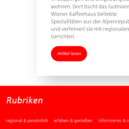
wohnen. Dort tischt das Gutman
Wiener Kaffeehaus beliebte
Spezialitäten aus der Alpenrepub
und verfeinert sie mit regionale
Gerichten.
Artikel lesen
Rubriken
regional & persönlich
erleben & genießen
informieren & 