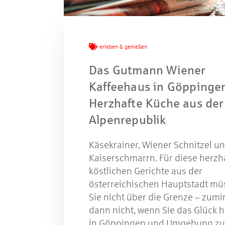
Mache
erleben & genießen
Das Gutmann Wiener
W
Kaffeehaus in Göppinge
Herzhafte Küche aus der
Alpenrepublik
Gewinns
Käsekrainer, Wiener Schnitzel u
Kaiserschmarrn. Für diese herzh
köstlichen Gerichte aus der
österreichischen Hauptstadt mü
Sie nicht über die Grenze – zumi
dann nicht, wenn Sie das Glück 
in Göppingen und Umgebung zu