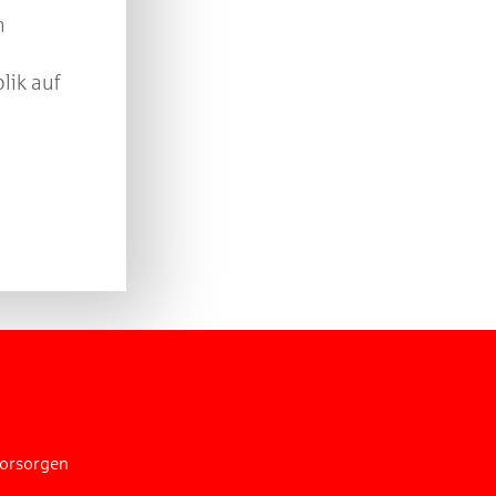
n
lik auf
n
vorsorgen