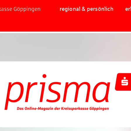
rkasse Göppingen
regional & persönlich
er