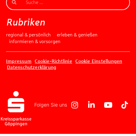
Beantworten Sie einfach folgende Frage:
Welches Jubiläum feiert die Kreissparkasse
Rubriken
Göppingen in diesem Jahr?
regional & persönlich
erleben & genießen
informieren & vorsorgen
Gewinnspiel geschlossen
Impressum
Cookie-Richtlinie
Cookie Einstellungen
Datenschutzerklärung
Folgen Sie uns