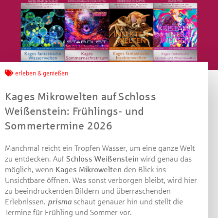
Jetzt mitmachen und
erleben & genießen
gewinnen!
Kages Mikrowelten auf Schloss
Machen Sie mit bei unserem Gewinnspiel! Bis 31.
Weißenstein: Frühlings- und
Dezember 2021 verlosen wir 10 Gutscheine des
Sommertermine 2026
Treffpunkt Gold der Kreissparkasse Göppingen im Wert
von je 30 Euro.
Manchmal reicht ein Tropfen Wasser, um eine ganze Welt
Beantworten Sie einfach folgende Frage:
zu entdecken. Auf
Schloss Weißenstein
wird genau das
Welches Jubiläum feiert die Kreissparkasse
möglich, wenn
Kages Mikrowelten
den Blick ins
Göppingen in diesem Jahr?
Unsichtbare öffnen. Was sonst verborgen bleibt, wird hier
zu beeindruckenden Bildern und überraschenden
Erlebnissen.
prisma
schaut genauer hin und stellt die
Gewinnspiel geschlossen
Termine für Frühling und Sommer vor.