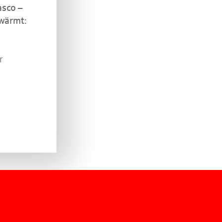
asco –
hwärmt:
r