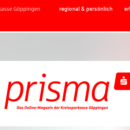
rkasse Göppingen
regional & persönlich
er