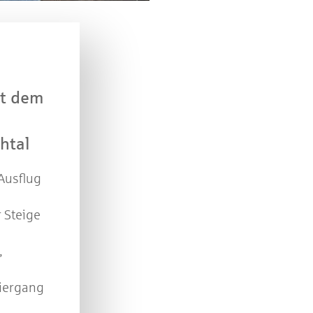
Jetzt mitmachen und gewinnen
n Sie mit bei unserem Gewinnspiel! Bis 31. Dezembe
verlosen wir 10 Gutscheine des Treffpunkt Gold der
Kreissparkasse Göppingen im Wert von je 30 Euro.
it dem
Beantworten Sie einfach folgende Frage:
elches Jubiläum feiert die Kreissparkasse Göppingen 
htal
diesem Jahr?
Ausflug
piel geschlossen
 Steige
,
ziergang