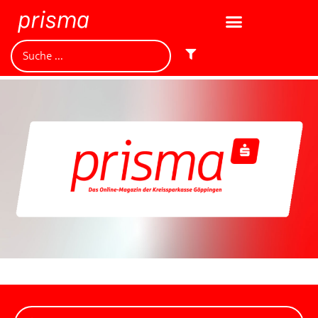
Jetzt mitmachen und
gewinnen!
Machen Sie mit bei unserem Gewinnspiel! Bis 31.
Dezember 2021 verlosen wir 10 Gutscheine des
Treffpunkt Gold der Kreissparkasse Göppingen im Wert
von je 30 Euro.