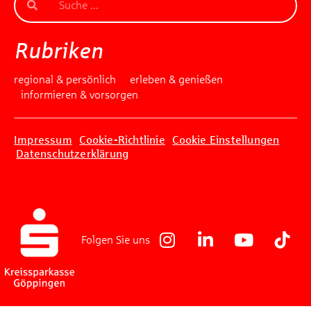
Beantworten Sie einfach folgende Frage:
Welches Jubiläum feiert die Kreissparkasse
Rubriken
Göppingen in diesem Jahr?
regional & persönlich
erleben & genießen
informieren & vorsorgen
Gewinnspiel geschlossen
Impressum
Cookie-Richtlinie
Cookie Einstellungen
Datenschutzerklärung
Folgen Sie uns