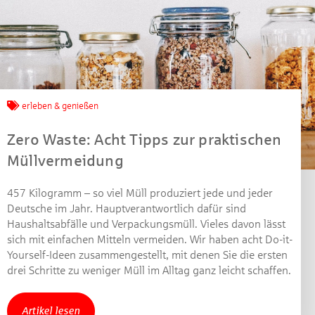
Jetzt mitmachen und
gewinnen!
erleben & genießen
Machen Sie mit bei unserem Gewinnspiel! Bis 31.
Zero Waste: Acht Tipps zur praktischen
Dezember 2021 verlosen wir 10 Gutscheine des
Müllvermeidung
Treffpunkt Gold der Kreissparkasse Göppingen im Wert
von je 30 Euro.
457 Kilogramm – so viel Müll produziert jede und jeder
Deutsche im Jahr. Hauptverantwortlich dafür sind
Beantworten Sie einfach folgende Frage:
Haushaltsabfälle und Verpackungsmüll. Vieles davon lässt
Welches Jubiläum feiert die Kreissparkasse
sich mit einfachen Mitteln vermeiden. Wir haben acht Do-it-
Göppingen in diesem Jahr?
Yourself-Ideen zusammengestellt, mit denen Sie die ersten
drei Schritte zu weniger Müll im Alltag ganz leicht schaffen.
Gewinnspiel geschlossen
Artikel lesen