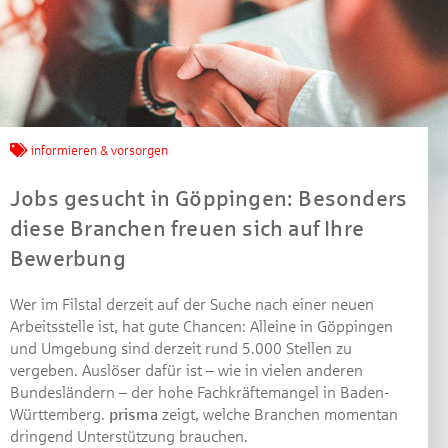
Jetzt mitmachen und
informieren & vorsorgen
gewinnen!
Jobs gesucht in Göppingen: Besonders
Machen Sie mit bei unserem Gewinnspiel! Bis 31.
diese Branchen freuen sich auf Ihre
Dezember 2021 verlosen wir 10 Gutscheine des
Bewerbung
Treffpunkt Gold der Kreissparkasse Göppingen im Wert
von je 30 Euro.
Wer im Filstal derzeit auf der Suche nach einer neuen
Beantworten Sie einfach folgende Frage:
Arbeitsstelle ist, hat gute Chancen: Alleine in Göppingen
Welches Jubiläum feiert die Kreissparkasse
und Umgebung sind derzeit rund 5.000 Stellen zu
Göppingen in diesem Jahr?
vergeben. Auslöser dafür ist – wie in vielen anderen
Bundesländern – der hohe Fachkräftemangel in Baden-
Württemberg.
prisma
zeigt, welche Branchen momentan
Gewinnspiel geschlossen
dringend Unterstützung brauchen.