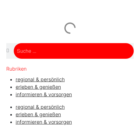
gewinnen!
Machen Sie mit bei unserem Gewinnspiel! Bis 31.
Dezember 2021 verlosen wir 10 Gutscheine des
Treffpunkt Gold der Kreissparkasse Göppingen im
Wert von je 30 Euro.
Beantworten Sie einfach folgende Frage:
Welches Jubiläum feiert die Kreissparkasse
Rubriken
Göppingen in diesem Jahr?
regional & persönlich
erleben & genießen
Gewinnspiel geschlossen
informieren & vorsorgen
regional & persönlich
erleben & genießen
informieren & vorsorgen