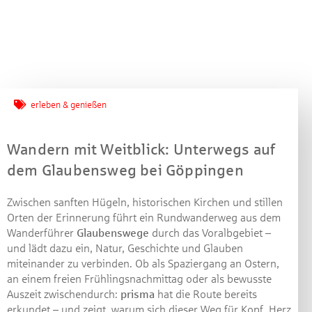
Jetzt mitmachen und
erleben & genießen
gewinnen!
Wandern mit Weitblick: Unterwegs auf
Machen Sie mit bei unserem Gewinnspiel! Bis 31.
dem Glaubensweg bei Göppingen
Dezember 2021 verlosen wir 10 Gutscheine des
Treffpunkt Gold der Kreissparkasse Göppingen im Wert
Zwischen sanften Hügeln, historischen Kirchen und stillen
von je 30 Euro.
Orten der Erinnerung führt ein Rundwanderweg aus dem
Wanderführer
Glaubenswege
durch das Voralbgebiet –
Beantworten Sie einfach folgende Frage:
und lädt dazu ein, Natur, Geschichte und Glauben
Welches Jubiläum feiert die Kreissparkasse
miteinander zu verbinden. Ob als Spaziergang an Ostern,
Göppingen in diesem Jahr?
an einem freien Frühlingsnachmittag oder als bewusste
Auszeit zwischendurch:
prisma
hat die Route bereits
Gewinnspiel geschlossen
erkundet – und zeigt, warum sich dieser Weg für Kopf, Herz