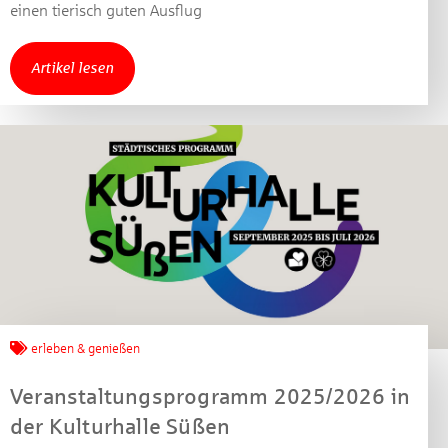
gewinnen!
einen tierisch guten Ausflug
Machen Sie mit bei unserem Gewinnspiel! Bis 31.
Artikel lesen
Dezember 2021 verlosen wir 10 Gutscheine des
Treffpunkt Gold der Kreissparkasse Göppingen im Wert
von je 30 Euro.
Beantworten Sie einfach folgende Frage:
Welches Jubiläum feiert die Kreissparkasse
Göppingen in diesem Jahr?
Gewinnspiel geschlossen
erleben & genießen
Veranstaltungsprogramm 2025/2026 in
der Kulturhalle Süßen