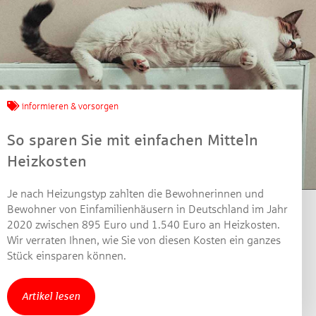
Jetzt mitmachen und
gewinnen!
informieren & vorsorgen
Machen Sie mit bei unserem Gewinnspiel! Bis 31.
So sparen Sie mit einfachen Mitteln
Dezember 2021 verlosen wir 10 Gutscheine des
Heizkosten
Treffpunkt Gold der Kreissparkasse Göppingen im Wert
von je 30 Euro.
Je nach Heizungstyp zahlten die Bewohnerinnen und
Beantworten Sie einfach folgende Frage:
Bewohner von Einfamilienhäusern in Deutschland im Jahr
Welches Jubiläum feiert die Kreissparkasse
2020 zwischen 895 Euro und 1.540 Euro an Heizkosten.
Göppingen in diesem Jahr?
Wir verraten Ihnen, wie Sie von diesen Kosten ein ganzes
Stück einsparen können.
Gewinnspiel geschlossen
Artikel lesen