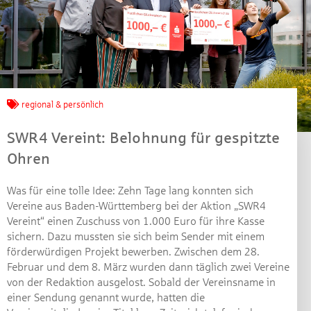
Jetzt mitmachen und
regional & persönlich
gewinnen!
SWR4 Vereint: Belohnung für gespitzte
Ohren
Machen Sie mit bei unserem Gewinnspiel! Bis 31.
Dezember 2021 verlosen wir 10 Gutscheine des
Was für eine tolle Idee: Zehn Tage lang konnten sich
Treffpunkt Gold der Kreissparkasse Göppingen im Wert
Vereine aus Baden-Württemberg bei der Aktion „SWR4
von je 30 Euro.
Vereint“ einen Zuschuss von 1.000 Euro für ihre Kasse
sichern. Dazu mussten sie sich beim Sender mit einem
Beantworten Sie einfach folgende Frage:
förderwürdigen Projekt bewerben. Zwischen dem 28.
Welches Jubiläum feiert die Kreissparkasse
Februar und dem 8. März wurden dann täglich zwei Vereine
Göppingen in diesem Jahr?
von der Redaktion ausgelost. Sobald der Vereinsname in
einer Sendung genannt wurde, hatten die