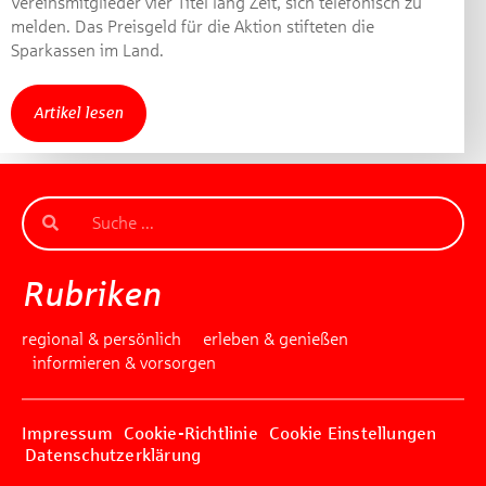
Vereinsmitglieder vier Titel lang Zeit, sich telefonisch zu
Gewinnspiel geschlossen
melden. Das Preisgeld für die Aktion stifteten die
Sparkassen im Land.
Artikel lesen
Rubriken
regional & persönlich
erleben & genießen
informieren & vorsorgen
Impressum
Cookie-Richtlinie
Cookie Einstellungen
Datenschutzerklärung