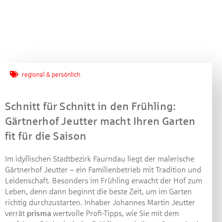
Jetzt mitmachen und
regional & persönlich
gewinnen!
Schnitt für Schnitt in den Frühling:
Machen Sie mit bei unserem Gewinnspiel! Bis 31.
Gärtnerhof Jeutter macht Ihren Garten
Dezember 2021 verlosen wir 10 Gutscheine des
fit für die Saison
Treffpunkt Gold der Kreissparkasse Göppingen im Wert
von je 30 Euro.
Im idyllischen Stadtbezirk Faurndau liegt der malerische
Gärtnerhof Jeutter – ein Familienbetrieb mit Tradition und
Beantworten Sie einfach folgende Frage:
Leidenschaft. Besonders im Frühling erwacht der Hof zum
Welches Jubiläum feiert die Kreissparkasse
Leben, denn dann beginnt die beste Zeit, um im Garten
Göppingen in diesem Jahr?
richtig durchzustarten. Inhaber Johannes Martin Jeutter
verrät
prisma
wertvolle Profi-Tipps, wie Sie mit dem
Gewinnspiel geschlossen