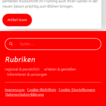
perfekten Rückschnitt im Frühling auch Ihren Garten in der
neuen Saison prächtig zum Blühen bringen.
Artikel lesen
Rubriken
regional & persönlich
erleben & genießen
informieren & vorsorgen
Impressum
Cookie-Richtlinie
Cookie Einstellungen
Datenschutzerklärung