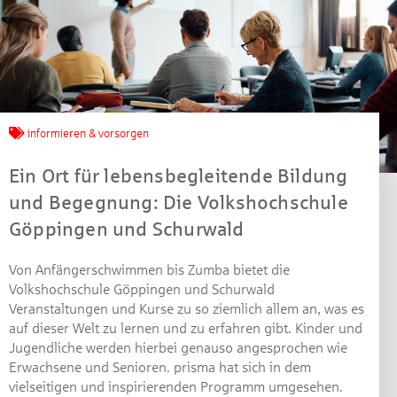
Jetzt mitmachen und
informieren & vorsorgen
gewinnen!
Ein Ort für lebensbegleitende Bildung
Machen Sie mit bei unserem Gewinnspiel! Bis 31.
und Begegnung: Die Volkshochschule
Dezember 2021 verlosen wir 10 Gutscheine des
Göppingen und Schurwald
Treffpunkt Gold der Kreissparkasse Göppingen im Wert
von je 30 Euro.
Von Anfängerschwimmen bis Zumba bietet die
Beantworten Sie einfach folgende Frage:
Volkshochschule Göppingen und Schurwald
Welches Jubiläum feiert die Kreissparkasse
Veranstaltungen und Kurse zu so ziemlich allem an, was es
Göppingen in diesem Jahr?
auf dieser Welt zu lernen und zu erfahren gibt. Kinder und
Jugendliche werden hierbei genauso angesprochen wie
Erwachsene und Senioren. prisma hat sich in dem
Gewinnspiel geschlossen
vielseitigen und inspirierenden Programm umgesehen.