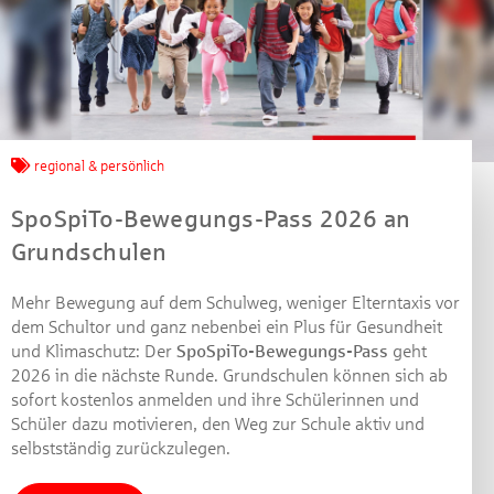
Jetzt mitmachen und
gewinnen!
regional & persönlich
SpoSpiTo-Bewegungs-Pass 2026 an
Machen Sie mit bei unserem Gewinnspiel! Bis 31.
Grundschulen
Dezember 2021 verlosen wir 10 Gutscheine des
Treffpunkt Gold der Kreissparkasse Göppingen im Wert
von je 30 Euro.
Mehr Bewegung auf dem Schulweg, weniger Elterntaxis vor
dem Schultor und ganz nebenbei ein Plus für Gesundheit
Beantworten Sie einfach folgende Frage:
und Klimaschutz: Der
SpoSpiTo-Bewegungs-Pass
geht
Welches Jubiläum feiert die Kreissparkasse
2026 in die nächste Runde. Grundschulen können sich ab
Göppingen in diesem Jahr?
sofort kostenlos anmelden und ihre Schülerinnen und
Schüler dazu motivieren, den Weg zur Schule aktiv und
selbstständig zurückzulegen.
Gewinnspiel geschlossen