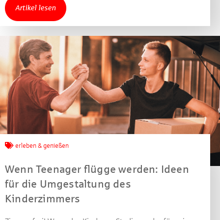
gewinnen!
Artikel lesen
Machen Sie mit bei unserem Gewinnspiel! Bis 31.
Dezember 2021 verlosen wir 10 Gutscheine des
Treffpunkt Gold der Kreissparkasse Göppingen im Wert
von je 30 Euro.
Beantworten Sie einfach folgende Frage:
Welches Jubiläum feiert die Kreissparkasse
Göppingen in diesem Jahr?
Gewinnspiel geschlossen
erleben & genießen
Wenn Teenager flügge werden: Ideen
für die Umgestaltung des
Kinderzimmers