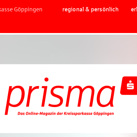
rkasse Göppingen
regional & persönlich
er