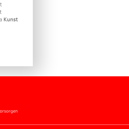
t
t
ma
Kunst
vorsorgen