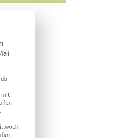
n Sie mit bei unserem Gewinnspiel! Bis 31. Dezembe
verlosen wir 10 Gutscheine des Treffpunkt Gold der
Kreissparkasse Göppingen im Wert von je 30 Euro.
Beantworten Sie einfach folgende Frage:
n
elches Jubiläum feiert die Kreissparkasse Göppingen 
diesem Jahr?
Mai
piel geschlossen
lub
 mit
ollen
.
ittwoch
ufen