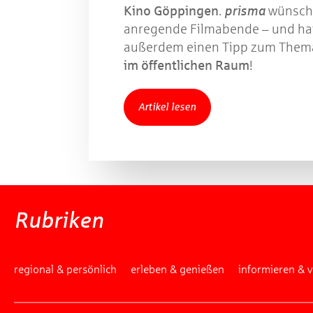
Kino Göppingen
.
prisma
wünsch
anregende Filmabende – und ha
außerdem einen Tipp zum The
im öffentlichen Raum
!
Artikel lesen
Rubriken
regional & persönlich
erleben & genießen
informieren & 