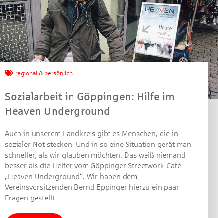
Jetzt mitmachen und
gewinnen!
regional & persönlich
Sozialarbeit in Göppingen: Hilfe im
Machen Sie mit bei unserem Gewinnspiel! Bis 31.
Heaven Underground
Dezember 2021 verlosen wir 10 Gutscheine des
Treffpunkt Gold der Kreissparkasse Göppingen im Wert
von je 30 Euro.
Auch in unserem Landkreis gibt es Menschen, die in
sozialer Not stecken. Und in so eine Situation gerät man
Beantworten Sie einfach folgende Frage:
schneller, als wir glauben möchten. Das weiß niemand
Welches Jubiläum feiert die Kreissparkasse
besser als die Helfer vom Göppinger Streetwork-Café
Göppingen in diesem Jahr?
„Heaven Underground“. Wir haben dem
Vereinsvorsitzenden Bernd Eppinger hierzu ein paar
Fragen gestellt.
Gewinnspiel geschlossen