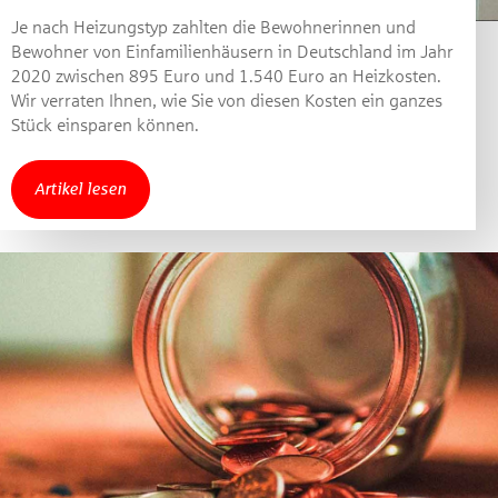
Je nach Heizungstyp zahlten die Bewohnerinnen und
Jetzt mitmachen und
Bewohner von Einfamilienhäusern in Deutschland im Jahr
2020 zwischen 895 Euro und 1.540 Euro an Heizkosten.
gewinnen!
Wir verraten Ihnen, wie Sie von diesen Kosten ein ganzes
Stück einsparen können.
Machen Sie mit bei unserem Gewinnspiel! Bis 31.
Dezember 2021 verlosen wir 10 Gutscheine des
Artikel lesen
Treffpunkt Gold der Kreissparkasse Göppingen im Wert
von je 30 Euro.
Beantworten Sie einfach folgende Frage:
Welches Jubiläum feiert die Kreissparkasse
Göppingen in diesem Jahr?
Gewinnspiel geschlossen