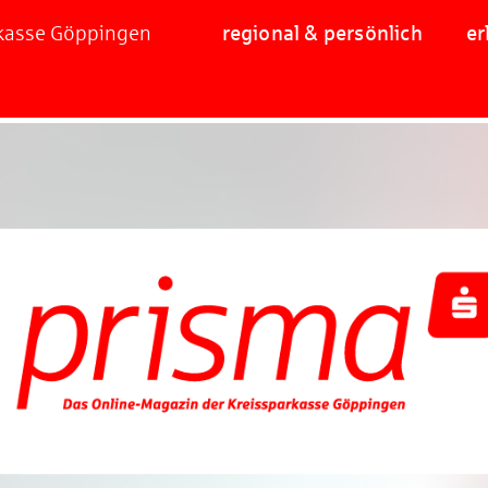
rkasse Göppingen
regional & persönlich
er