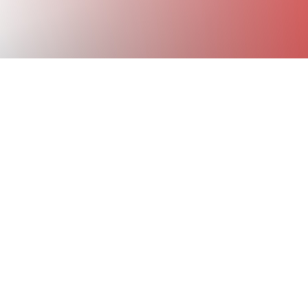
!
r 2021