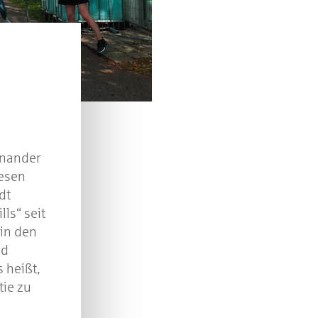
Kreissparkasse Göppingen im Wert von je 30 Euro.
Beantworten Sie einfach folgende Frage:
elches Jubiläum feiert die Kreissparkasse Göppingen 
diesem Jahr?
piel geschlossen
inander
iesen
dt
lls“ seit
 in den
nd
 heißt,
tie zu