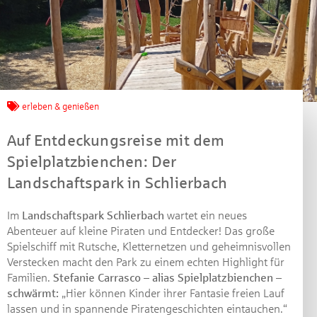
Jetzt mitmachen und
erleben & genießen
gewinnen!
Auf Entdeckungsreise mit dem
Machen Sie mit bei unserem Gewinnspiel! Bis 31.
Spielplatzbienchen: Der
Dezember 2021 verlosen wir 10 Gutscheine des
Landschaftspark in Schlierbach
Treffpunkt Gold der Kreissparkasse Göppingen im Wert
von je 30 Euro.
Im
Landschaftspark Schlierbach
wartet ein neues
Beantworten Sie einfach folgende Frage:
Abenteuer auf kleine Piraten und Entdecker! Das große
Welches Jubiläum feiert die Kreissparkasse
Spielschiff mit Rutsche, Kletternetzen und geheimnisvollen
Göppingen in diesem Jahr?
Verstecken macht den Park zu einem echten Highlight für
Familien.
Stefanie Carrasco – alias Spielplatzbienchen –
schwärmt:
„Hier können Kinder ihrer Fantasie freien Lauf
Gewinnspiel geschlossen
lassen und in spannende Piratengeschichten eintauchen.“