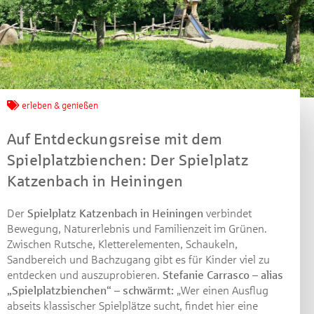
Jetzt mitmachen und
erleben & genießen
gewinnen!
Auf Entdeckungsreise mit dem
Spielplatzbienchen: Der Spielplatz
Machen Sie mit bei unserem Gewinnspiel! Bis 31.
Katzenbach in Heiningen
Dezember 2021 verlosen wir 10 Gutscheine des
Treffpunkt Gold der Kreissparkasse Göppingen im Wert
Der
Spielplatz Katzenbach in Heiningen
verbindet
von je 30 Euro.
Bewegung, Naturerlebnis und Familienzeit im Grünen.
Beantworten Sie einfach folgende Frage:
Zwischen Rutsche, Kletterelementen, Schaukeln,
Welches Jubiläum feiert die Kreissparkasse
Sandbereich und Bachzugang gibt es für Kinder viel zu
Göppingen in diesem Jahr?
entdecken und auszuprobieren.
Stefanie Carrasco – alias
„Spielplatzbienchen“ – schwärmt:
„Wer einen Ausflug
abseits klassischer Spielplätze sucht, findet hier eine