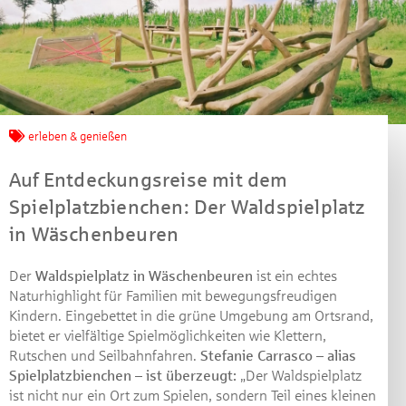
Jetzt mitmachen und
erleben & genießen
gewinnen!
Auf Entdeckungsreise mit dem
Spielplatzbienchen: Der Waldspielplatz
Machen Sie mit bei unserem Gewinnspiel! Bis 31.
in Wäschenbeuren
Dezember 2021 verlosen wir 10 Gutscheine des
Treffpunkt Gold der Kreissparkasse Göppingen im Wert
Der
Waldspielplatz in Wäschenbeuren
ist ein echtes
von je 30 Euro.
Naturhighlight für Familien mit bewegungsfreudigen
Kindern. Eingebettet in die grüne Umgebung am Ortsrand,
Beantworten Sie einfach folgende Frage:
bietet er vielfältige Spielmöglichkeiten wie Klettern,
Welches Jubiläum feiert die Kreissparkasse
Rutschen und Seilbahnfahren.
Stefanie Carrasco – alias
Göppingen in diesem Jahr?
Spielplatzbienchen – ist überzeugt:
„Der Waldspielplatz
ist nicht nur ein Ort zum Spielen, sondern Teil eines kleinen