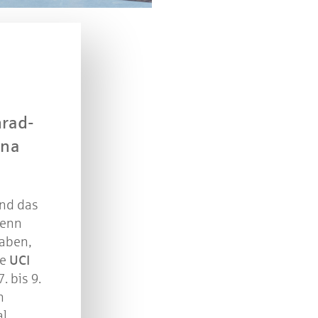
n Sie mit bei unserem Gewinnspiel! Bis 31. Dezembe
verlosen wir 10 Gutscheine des Treffpunkt Gold der
Kreissparkasse Göppingen im Wert von je 30 Euro.
Beantworten Sie einfach folgende Frage:
elches Jubiläum feiert die Kreissparkasse Göppingen 
diesem Jahr?
nrad-
ena
piel geschlossen
und das
Denn
aben,
ie
UCI
. bis 9.
h
al