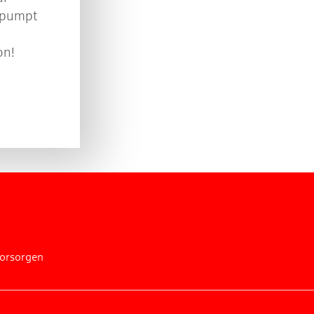
gepumpt
on!
vorsorgen