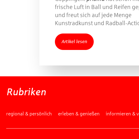
frische Luft in Ball und Reifen 
und freut sich auf jede Menge
Kunstradkunst und Radball-Acti
Artikel lesen
Rubriken
regional & persönlich
erleben & genießen
informieren & 