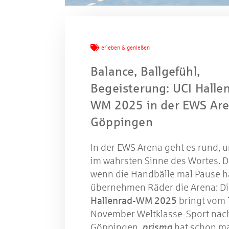
Mache
erleben & genießen
W
Balance, Ballgefühl,
Begeisterung: UCI Halle
WM 2025 in der EWS Ar
Gewinns
Göppingen
In der EWS Arena geht es rund, 
im wahrsten Sinne des Wortes. 
wenn die Handbälle mal Pause h
übernehmen Räder die Arena: D
Hallenrad-WM 2025
bringt vom 7
November Weltklasse-Sport nac
Göppingen.
prisma
hat schon m