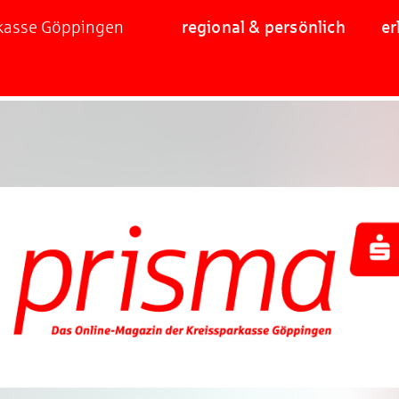
rkasse Göppingen
regional & persönlich
er