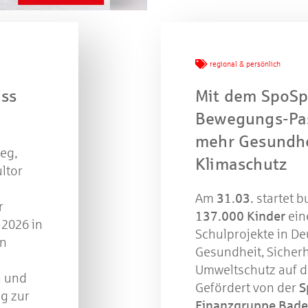
n Sie mit bei unserem Gewinnspiel! Bis 31. Dezembe
verlosen wir 10 Gutscheine des Treffpunkt Gold der
Kreissparkasse Göppingen im Wert von je 30 Euro.
regional & persönlich
Beantworten Sie einfach folgende Frage:
ss
Mit dem SpoSp
elches Jubiläum feiert die Kreissparkasse Göppingen 
diesem Jahr?
Bewegungs-Pas
mehr Gesundhe
eg,
piel geschlossen
Klimaschutz
ltor
Am
31.03.
startet b
r
137.000 Kinder
ein
 2026 in
Schulprojekte in D
en
Gesundheit, Sicher
Umweltschutz auf 
n und
Gefördert von der
S
g zur
Finanzgruppe Bad