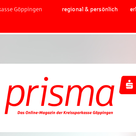
rkasse Göppingen
regional & persönlich
er