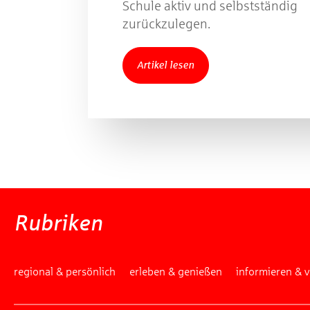
Schule aktiv und selbstständig
zurückzulegen.
Artikel lesen
Rubriken
regional & persönlich
erleben & genießen
informieren & 