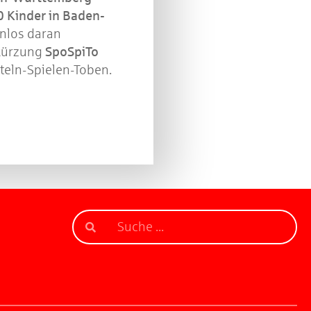
 Kinder in Baden-
nlos daran
bkürzung
SpoSpiTo
rteln-Spielen-Toben.