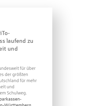
r 2021
iTo-
in
s laufend zu
it und
undesweit für über
es der größten
eutschland für mehr
heit und
dem Schulweg.
parkassen-
en-Württemberg