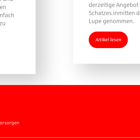
derzeitige Angebot 
ben
Schatzes inmitten d
infach
Lupe genommen.
 zu
Artikel lesen
vorsorgen