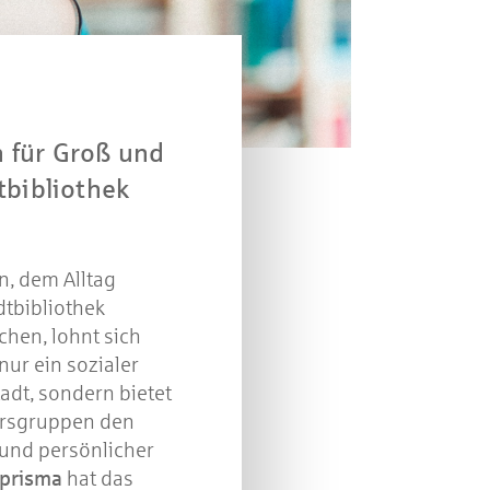
r 2021
 für Groß und
in
tbibliothek
n, dem Alltag
dtbibliothek
hen, lohnt sich
 nur ein sozialer
tadt, sondern bietet
ersgruppen den
und persönlicher
prisma
hat das