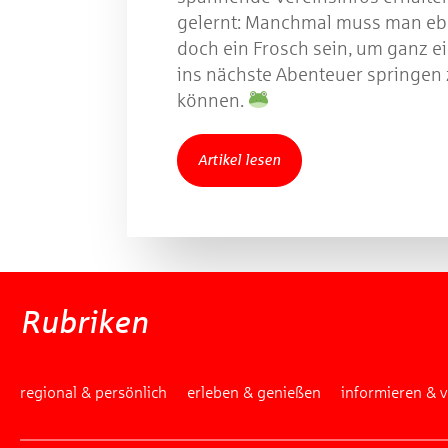
gelernt: Manchmal muss man e
doch ein Frosch sein, um ganz e
ins nächste Abenteuer springen
können.
Artikel lesen
Rubriken
regional & persönlich
erleben & genießen
informieren & 