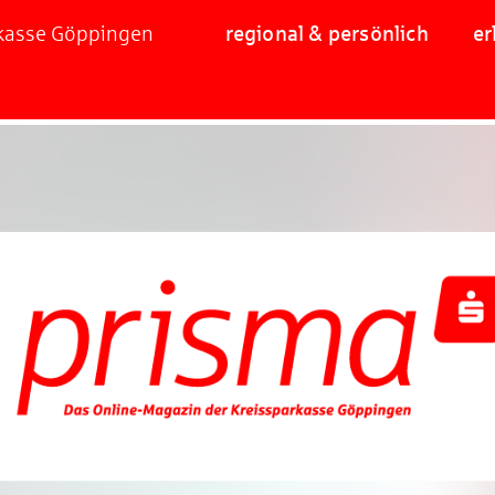
rkasse Göppingen
regional & persönlich
er