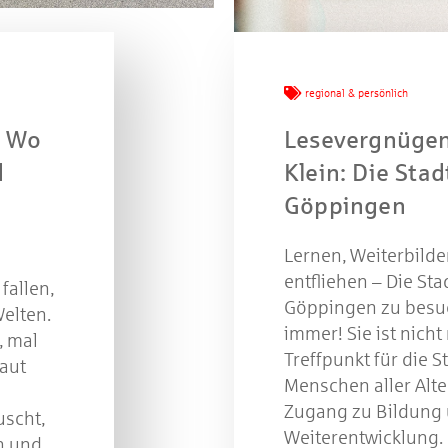
n Sie mit bei unserem Gewinnspiel! Bis 31. Dezembe
verlosen wir 10 Gutscheine des Treffpunkt Gold der
Kreissparkasse Göppingen im Wert von je 30 Euro.
regional & persönlich
Beantworten Sie einfach folgende Frage:
: Wo
Lesevergnügen
elches Jubiläum feiert die Kreissparkasse Göppingen 
diesem Jahr?
d
Klein: Die Stad
Göppingen
piel geschlossen
Lernen, Weiterbilde
entfliehen – Die Sta
fallen,
Göppingen zu besuc
elten.
immer! Sie ist nicht
, mal
Treffpunkt für die S
laut
Menschen aller Alt
Zugang zu Bildung 
uscht,
Weiterentwicklung.
n und