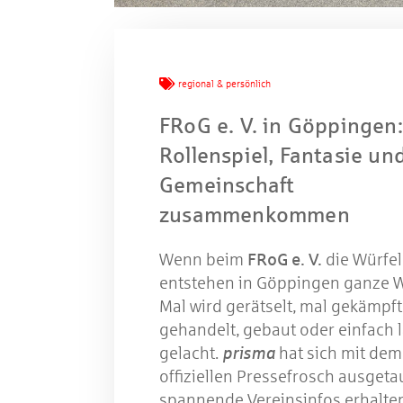
Mache
regional & persönlich
FRoG e. V. in Göppingen
W
Rollenspiel, Fantasie un
Gemeinschaft
Gewinns
zusammenkommen
Wenn beim
FRoG e. V.
die Würfel 
entstehen in Göppingen ganze W
Mal wird gerätselt, mal gekämpft
gehandelt, gebaut oder einfach 
gelacht.
prisma
hat sich mit dem
offiziellen Pressefrosch ausgeta
spannende Vereinsinfos erhalte