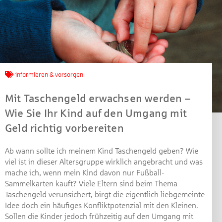
informieren & vorsorgen
Jetzt mitmachen und
Mit Taschengeld erwachsen werden –
gewinnen!
Wie Sie Ihr Kind auf den Umgang mit
Geld richtig vorbereiten
Machen Sie mit bei unserem Gewinnspiel! Bis 31.
Dezember 2021 verlosen wir 10 Gutscheine des
Ab wann sollte ich meinem Kind Taschengeld geben? Wie
Treffpunkt Gold der Kreissparkasse Göppingen im Wert
viel ist in dieser Altersgruppe wirklich angebracht und was
von je 30 Euro.
mache ich, wenn mein Kind davon nur Fußball-
Beantworten Sie einfach folgende Frage:
Sammelkarten kauft? Viele Eltern sind beim Thema
Welches Jubiläum feiert die Kreissparkasse
Taschengeld verunsichert, birgt die eigentlich liebgemeinte
Göppingen in diesem Jahr?
Idee doch ein häufiges Konfliktpotenzial mit den Kleinen.
Sollen die Kinder jedoch frühzeitig auf den Umgang mit