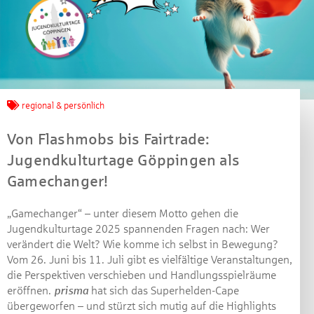
Jetzt mitmachen und
regional & persönlich
gewinnen!
Von Flashmobs bis Fairtrade:
Jugendkulturtage Göppingen als
Machen Sie mit bei unserem Gewinnspiel! Bis 31.
Dezember 2021 verlosen wir 10 Gutscheine des
Gamechanger!
Treffpunkt Gold der Kreissparkasse Göppingen im Wert
von je 30 Euro.
„Gamechanger“ – unter diesem Motto gehen die
Jugendkulturtage 2025 spannenden Fragen nach: Wer
Beantworten Sie einfach folgende Frage:
verändert die Welt? Wie komme ich selbst in Bewegung?
Welches Jubiläum feiert die Kreissparkasse
Vom 26. Juni bis 11. Juli gibt es vielfältige Veranstaltungen,
Göppingen in diesem Jahr?
die Perspektiven verschieben und Handlungsspielräume
eröffnen.
prisma
hat sich das Superhelden-Cape
übergeworfen – und stürzt sich mutig auf die Highlights
Gewinnspiel geschlossen