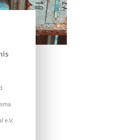
Kreissparkasse Göppingen im Wert von je 30 Euro.
Beantworten Sie einfach folgende Frage:
elches Jubiläum feiert die Kreissparkasse Göppingen 
diesem Jahr?
nis
piel geschlossen
d
isma
l e.V.