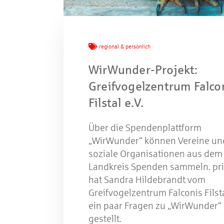
W
regional & persönlich
WirWunder-Projekt:
Greifvogelzentrum Falco
Gewinns
Filstal e.V.
Über die Spendenplattform
„WirWunder“ können Vereine un
soziale Organisationen aus dem
Landkreis Spenden sammeln. pr
hat Sandra Hildebrandt vom
Greifvogelzentrum Falconis Filsta
ein paar Fragen zu „WirWunder“
gestellt.