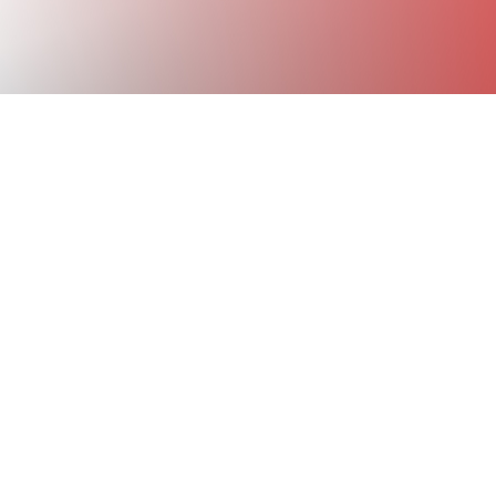
!
r 2021