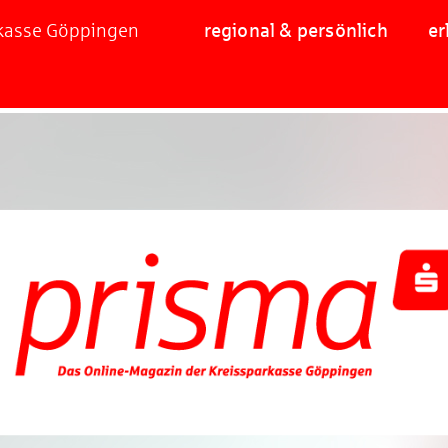
rkasse Göppingen
regional & persönlich
er