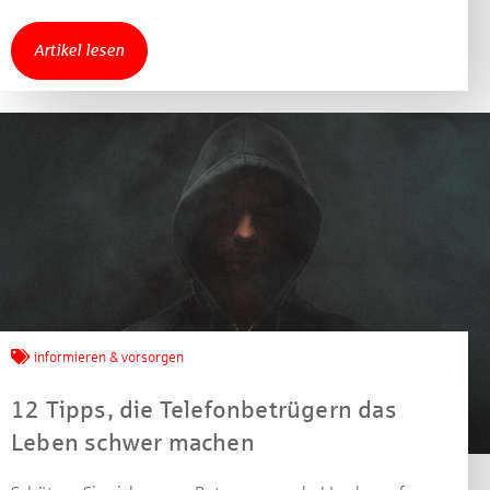
gewinnen!
Artikel lesen
Machen Sie mit bei unserem Gewinnspiel! Bis 31.
Dezember 2021 verlosen wir 10 Gutscheine des
Treffpunkt Gold der Kreissparkasse Göppingen im Wert
von je 30 Euro.
Beantworten Sie einfach folgende Frage:
Welches Jubiläum feiert die Kreissparkasse
Göppingen in diesem Jahr?
Gewinnspiel geschlossen
informieren & vorsorgen
12 Tipps, die Telefonbetrügern das
Leben schwer machen