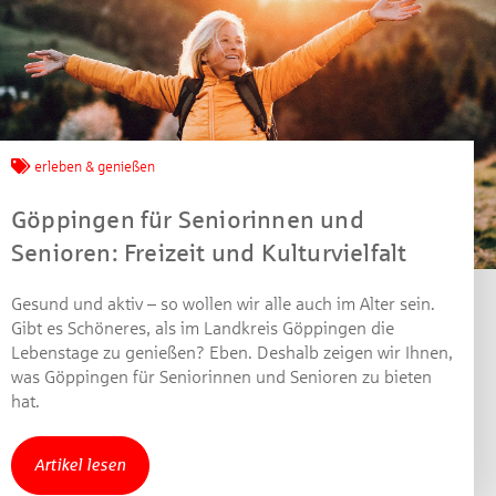
Jetzt mitmachen und
gewinnen!
erleben & genießen
Machen Sie mit bei unserem Gewinnspiel! Bis 31.
Göppingen für Seniorinnen und
Dezember 2021 verlosen wir 10 Gutscheine des
Senioren: Freizeit und Kulturvielfalt
Treffpunkt Gold der Kreissparkasse Göppingen im Wert
von je 30 Euro.
Gesund und aktiv – so wollen wir alle auch im Alter sein.
Beantworten Sie einfach folgende Frage:
Gibt es Schöneres, als im Landkreis Göppingen die
Welches Jubiläum feiert die Kreissparkasse
Lebenstage zu genießen? Eben. Deshalb zeigen wir Ihnen,
Göppingen in diesem Jahr?
was Göppingen für Seniorinnen und Senioren zu bieten
hat.
Gewinnspiel geschlossen
Artikel lesen